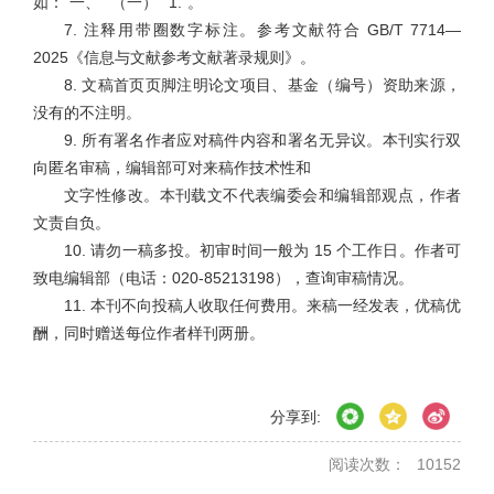
如：“一、”“（一）”“1.”。
7. 注释用带圈数字标注。参考文献符合 GB/T 7714—
2025《信息与文献参考文献著录规则》。
8. 文稿首页页脚注明论文项目、基金（编号）资助来源，
没有的不注明。
9. 所有署名作者应对稿件内容和署名无异议。本刊实行双
向匿名审稿，编辑部可对来稿作技术性和
文字性修改。本刊载文不代表编委会和编辑部观点，作者
文责自负。
10. 请勿一稿多投。初审时间一般为 15 个工作日。作者可
致电编辑部（电话：020-85213198），查询审稿情况。
11. 本刊不向投稿人收取任何费用。来稿一经发表，优稿优
酬，同时赠送每位作者样刊两册。
分享到:
阅读次数：
10152